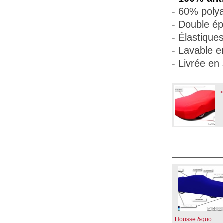
- 60% polya
- Double ép
- Élastique
- Lavable e
- Livrée en
<
Housse &quo...