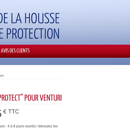
AVIS DES CLIENTS
uri
PROTECT" POUR VENTURI
5
€ TTC
son : 4 à 8 jours ouvrés / déroulez les