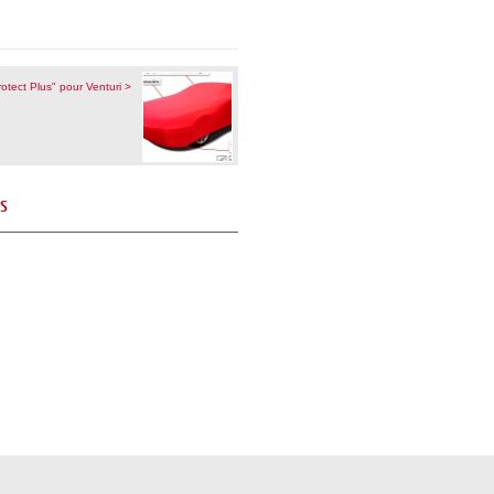
otect Plus" pour Venturi >
és