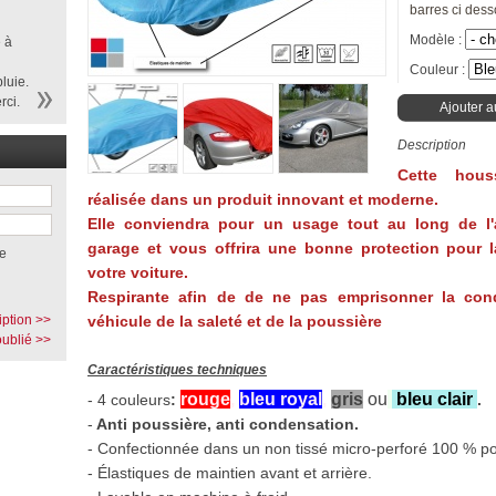
barres ci dess
Modèle :
 à
Couleur :
luie.
rci.
Ajouter a
Description
Cette hous
réalisée dans un produit innovant et moderne.
Elle conviendra pour un usage tout au long de l
garage et vous offrira une bonne protection pour la
e
votre voiture.
Respirante afin de de ne pas emprisonner la cond
iption >>
véhicule de la saleté et de la poussière
ublié >>
Caractéristiques techniques
rouge
,
bleu royal
,
gris
ou
bleu clair
-
4 couleurs
:
.
-
Anti poussière, anti condensation.
- Confectionnée dans un non tissé micro-perforé 100 % po
- Élastiques de maintien avant et arrière.