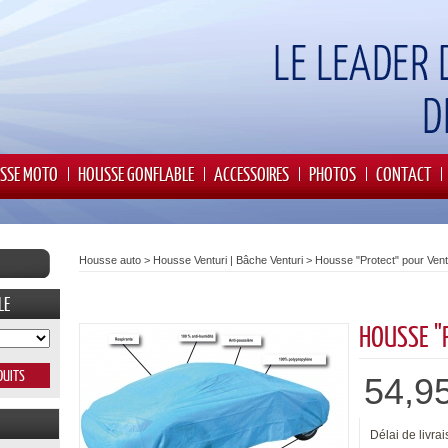
SSE MOTO
HOUSSE GONFLABLE
ACCESSOIRES
PHOTOS
CONTACT
Housse auto
>
Housse Venturi | Bâche Venturi
>
Housse "Protect" pour Vent
LE
HOUSSE "
54,9
Délai de livrai