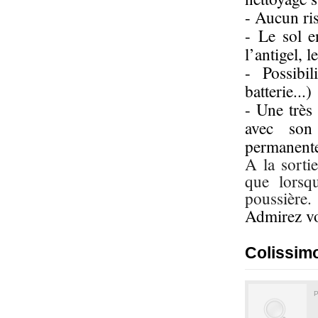
- Aucun ri
- Le sol e
l’antigel, 
- Possibi
batterie...)
- Une très
avec son 
permanente
A la sorti
que lorsq
poussière.
Admirez vo
Colissimo
P