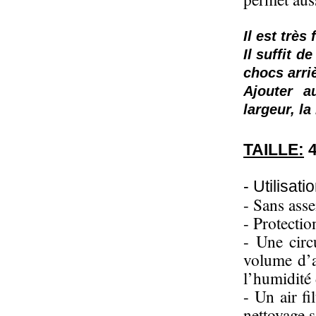
Il est très
Il suffit 
chocs arriè
Ajouter au
largeur, la
TAILLE:
4
- Utilisati
- Sans ass
- Protecti
- Une circ
volume d’a
l’humidité 
- Un air f
nettoyage s