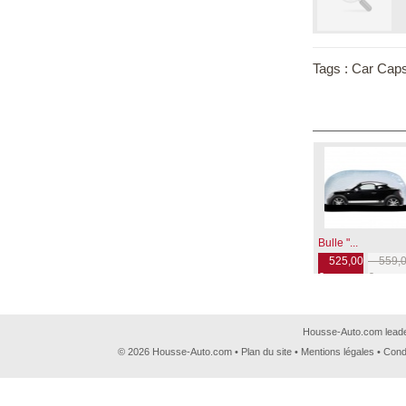
Tags :
Car Caps
Bulle "...
525,00
559,0
€
€
Housse-Auto.com leader
© 2026 Housse-Auto.com •
Plan du site
•
Mentions légales
•
Cond