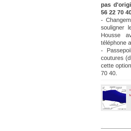
pas d'orig
56 22 70 40
- Changem
souligner l
Housse a
téléphone a
-
Passepoil
coutures (
cette opti
70 40.
<
M