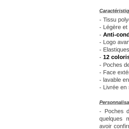
Caractéristi
- Tissu poly
- Légère et 
-
Anti-cond
- Logo avant
- Elastique
-
12 colori
- Poches de
- Face extér
- lavable e
- Livrée en
Personnalisa
- Poches d
quelques m
avoir confi