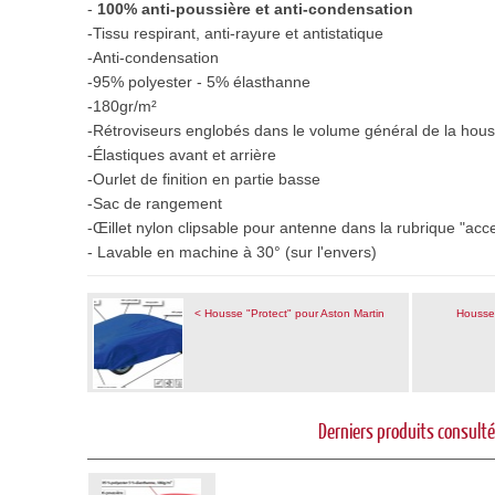
-
100% anti-poussière et anti-condensation
-Tissu
respirant, anti-rayure et antistatique
-Anti-condensation
-95% polyester - 5% élasthanne
-180gr/m²
-Rétroviseurs e
nglobés dans le volume général de la hou
-Élastiques avant et arrière
-Ourlet de finition en partie basse
-Sac de rangement
-Œillet nylon clipsable pour antenne dans la rubrique "acc
- Lavable en machine à 30° (sur l'envers)
< Housse "Protect" pour Aston Martin
Housse 
Derniers produits consult