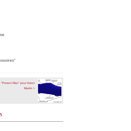
sse
essoires"
"Protect Max" pour Aston
Martin >
és