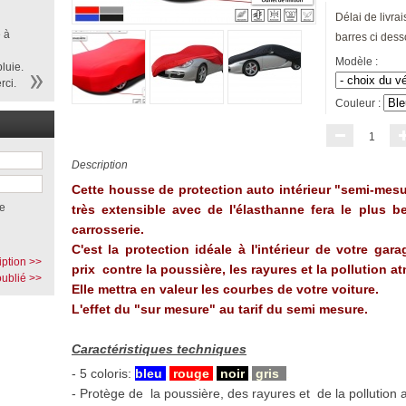
Délai de livrai
 à
barres ci dess
Modèle :
luie.
rci.
Couleur :
1
Description
Cette housse de protection auto intérieur "semi-mes
e
très extensible avec de l'élasthanne fera le plus be
carrosserie.
C'est la protection idéale à l'intérieur de votre gara
iption >>
prix contre la poussière, les rayures et la pollution 
ublié >>
Elle mettra en valeur les courbes de votre voiture.
L'effet du "sur mesure" au tarif du semi mesure.
Caractéristiques techniques
- 5 coloris:
bleu
,
rouge
,
noir
,
gris
.
- Protège de la poussière, des rayures et de la pollution