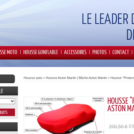
SSE MOTO
HOUSSE GONFLABLE
ACCESSOIRES
PHOTOS
CONTACT
Housse auto
>
Housse Aston Martin | Bâche Aston Martin
>
Housse "Protect
LE
HOUSSE "
ASTON M
200,50 € T