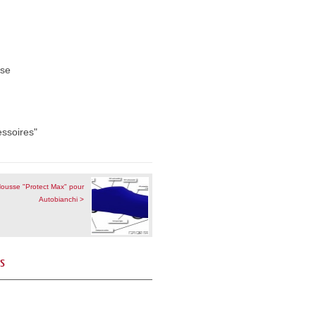
sse
essoires"
ousse "Protect Max" pour
Autobianchi >
és