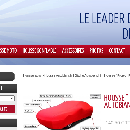
SSE MOTO
HOUSSE GONFLABLE
ACCESSOIRES
PHOTOS
CONTACT
Housse auto
>
Housse Autobianchi | Bâche Autobianchi
>
Housse "Protect P
LE
HOUSSE "
AUTOBIAN
140,50 € T