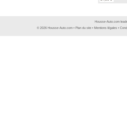
Housse-Auto.com leader
© 2026 Housse-Auto.com •
Plan du site
•
Mentions légales
•
Cond