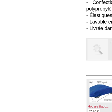
- Confect
polypropylè
- Élastique
- Lavable e
- Livrée d
P
Housse &quo...
57,90 €