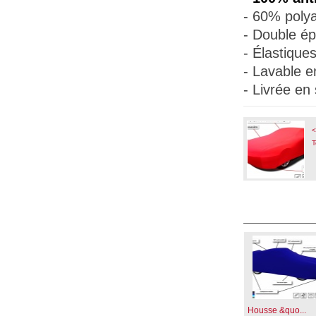
- 60% polya
- Double ép
- Élastique
- Lavable e
- Livrée en
<
T
Housse &quo...