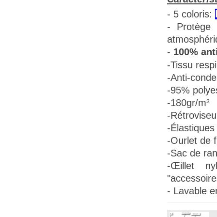
- 5 coloris:
- Protège 
atmosphéri
-
100% anti
-Tissu
respi
-Anti-conde
-95% polye
-180gr/m²
-Rétroviseu
-Élastiques 
-Ourlet de f
-Sac de ra
-Œillet n
"accessoire
- Lavable e