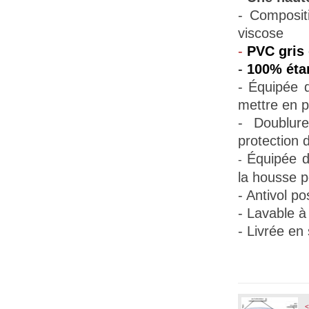
- Composit
viscose
-
PVC gris 
-
100% éta
- Équipée d
mettre en p
- Doublur
protection d
Équipée d
-
la housse pe
- Antivol po
- Lavable à
- Livrée en
<