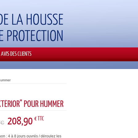
AVIS DES CLIENTS
 Hummer
XTÉRIOR" POUR HUMMER
208,90
€ TTC
TC
son : 4 à 8 jours ouvrés / déroulez les