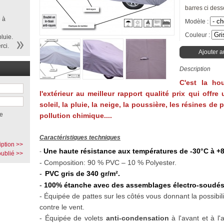
barres ci dess
 à
Modèle :
Couleur :
luie.
rci.
Ajouter a
Description
C'est la ho
l'extérieur au meilleur rapport qualité prix qui offr
soleil, la pluie, la neige, la poussière, les résines de
e
pollution chimique....
Caractéristiques techniques
iption >>
Une haute résistance aux températures de -30°C à +
-
ublié >>
- Composition: 90 % PVC – 10 % Polyester.
-
PVC gris de 340 gr/m².
-
100% étanche avec des assemblages électro-soudés
- Équipée de pattes sur les côtés vous donnant la possibil
contre le vent.
-
Équipée de volets
anti-condensation
à l'avant et à l'