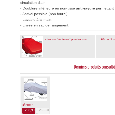
circulation d'air.
- Doublure intérieure en non-tissé
anti-rayure
permettant l
- Antivol possible (non fourni).
- Lavable à la main.
- Livrée en sac de rangement
.
< Housse "Authentic" pour Hummer
Bâche "Ext
Derniers produits consult
Bâche "...
208,90
263,10
€
€