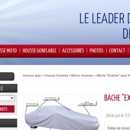
SSE MOTO
HOUSSE GONFLABLE
ACCESSOIRES
PHOTOS
CONTACT
Housse auto
>
Housse Hummer | Bâche Hummer
>
Bâche "Extérior" pour
LE
BÂCHE "E
263,10 € T
Délai de livrai