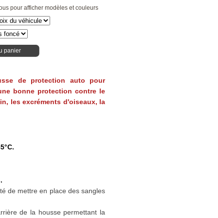
ous pour afficher modèles et couleurs
u panier
usse de protection auto pour
e une bonne protection contre le
 pin, les excréments d'oiseaux, la
85°C.
.
ité de mettre en place des sangles
arrière de la housse permettant la