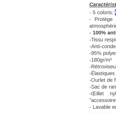
Caractéris
- 5 coloris:
- Protège 
atmosphéri
-
100% anti
-Tissu
respi
-Anti-conde
-95% polye
-180gr/m²
-Rétroviseu
-Élastiques 
-Ourlet de f
-Sac de ra
-Œillet n
"accessoire
- Lavable e