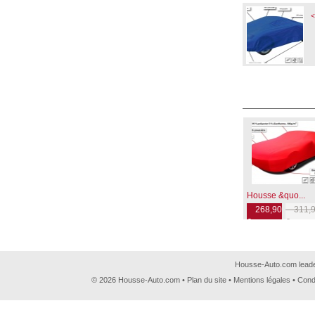
<
Housse &quo...
268,90
311,9
€
€
Housse-Auto.com leader
© 2026 Housse-Auto.com •
Plan du site
•
Mentions légales
•
Cond