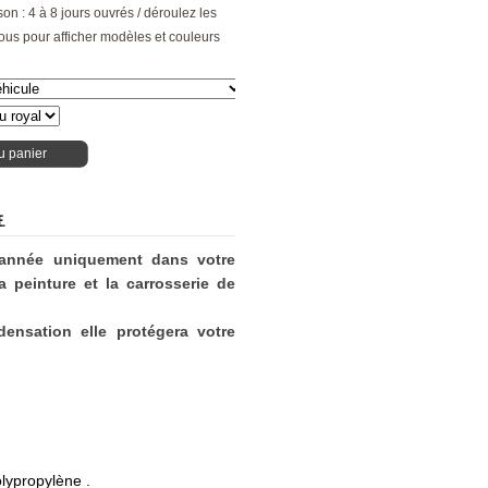
son : 4 à 8 jours ouvrés / déroulez les
ous pour afficher modèles et couleurs
u panier
E.
'année uniquement dans votre
 peinture et la carrosserie de
ensation elle protégera votre
lypropylène .