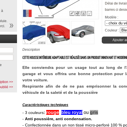
Délai de livrai
barres ci dess
 à
Modèle :
luie.
rci.
Couleur :
Ajouter a
Description
CETTE HOUSSE INTÉRIEURE ADAPTABLE EST RÉALISÉE DANS UN PRODUIT INNOVANT ET MODERN
e
Elle conviendra pour un usage tout au long de l
garage et vous offrira une bonne protection pour la
votre voiture.
iption >>
Respirante afin de de ne pas emprisonner la cond
ublié >>
véhicule de la saleté et de la poussière
Caractéristiques techniques
rouge
,
bleu royal
,
ou
gris
-
3 couleurs
:
-
Anti poussière, anti condensation.
- Confectionnée dans un non tissé micro-perforé 100 % po