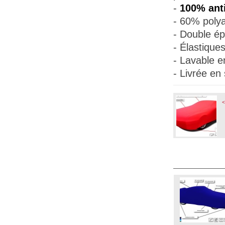
-
100% anti
- 60% polya
- Double ép
- Élastique
- Lavable e
- Livrée en
<