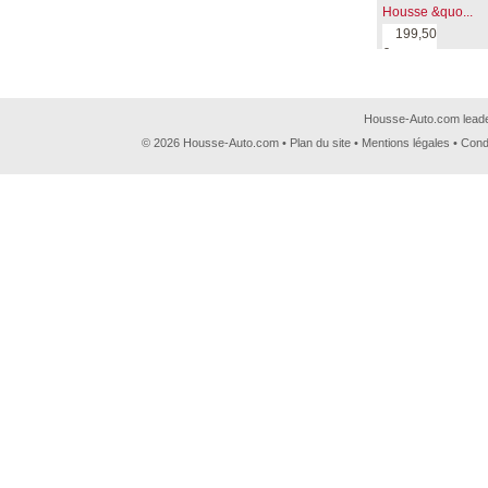
Housse &quo...
199,50
€
Housse-Auto.com leader
© 2026 Housse-Auto.com •
Plan du site
•
Mentions légales
•
Cond