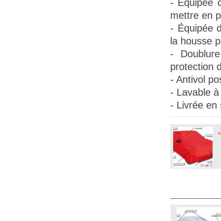
- Équipée
mettre en p
-
Équipée 
la housse pe
- Doublure
protection d
- Antivol po
- Lavable à
- Livrée en
<