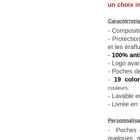
un choix i
Caractéristi
- Compositi
- Protectio
et les érafl
-
100% anti
- Logo avan
-
Poches de 
-
19 colo
couleurs.
- Lavable e
- Livrée en
Personnalisa
-
Poches d
quelques m