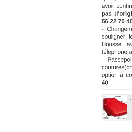
avoir confi
pas d'orig
56 22 70 4
- Changem
souligner l
Housse a
téléphone 
-
Passepoil
coutures(c
option à 
40
.
<