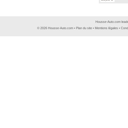
Housse-Auto.com leader
© 2026 Housse-Auto.com •
Plan du site
•
Mentions légales
•
Cond