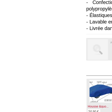
- Confect
polypropylè
- Élastique
- Lavable e
- Livrée d
P
Housse &quo...
50,90 €