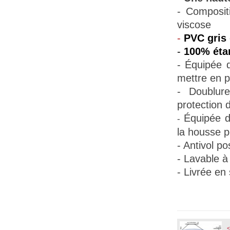
- Composit
viscose
-
PVC gris 
-
100% éta
- Équipée
mettre en p
- Doublur
protection d
Équipée d
-
la housse pe
- Antivol po
- Lavable à
- Livrée en
<