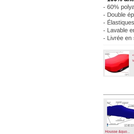
- 60% polya
- Double ép
- Élastique
- Lavable e
- Livrée en
<
V
Housse &quo...