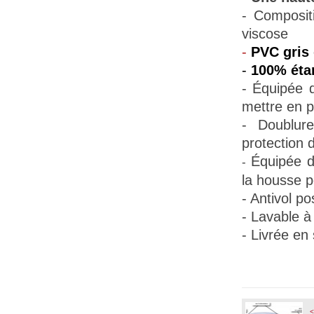
- Composit
viscose
-
PVC gris 
-
100% éta
- Équipée
mettre en p
- Doublur
protection d
Équipée d
-
la housse pe
- Antivol po
- Lavable à
- Livrée en
<