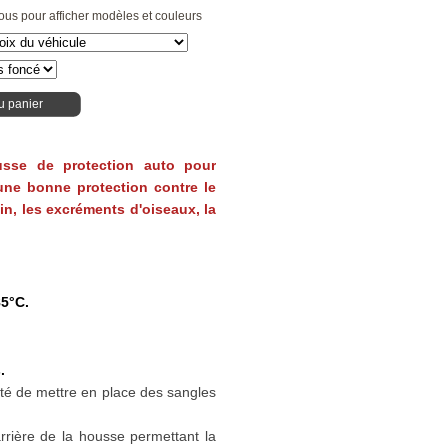
ous pour afficher modèles et couleurs
u panier
usse de protection auto pour
e une bonne protection contre le
 pin, les excréments d'oiseaux, la
85°C.
.
ité de mettre en place des sangles
arrière de la housse permettant la