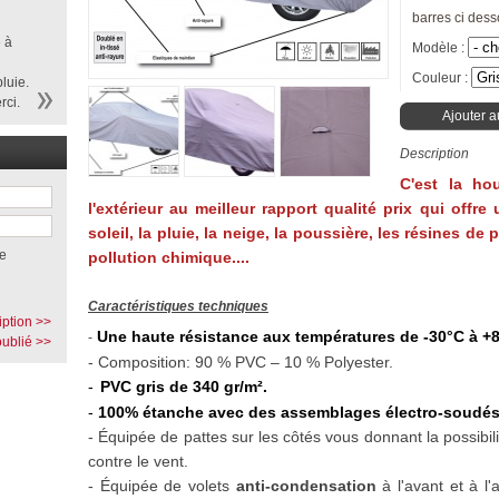
barres ci dess
 à
Modèle :
Couleur :
luie.
rci.
Ajouter a
Description
C'est la ho
l'extérieur au meilleur rapport qualité prix qui offr
soleil, la pluie, la neige, la poussière, les résines de
e
pollution chimique....
Caractéristiques techniques
iption >>
Une haute résistance aux températures de -30°C à +
-
ublié >>
- Composition: 90 % PVC – 10 % Polyester.
-
PVC gris de 340 gr/m².
-
100% étanche avec des assemblages électro-soudés
- Équipée
de pattes
sur les côtés vous donnant la possibil
contre le vent.
-
Équipée de volets
anti-condensation
à l'avant et à l'