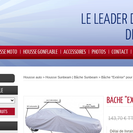
SSE MOTO
HOUSSE GONFLABLE
ACCESSOIRES
PHOTOS
CONTACT
Housse auto
>
Housse Sunbeam | Bâche Sunbeam
>
Bâche "Extérior" pou
LE
BÂCHE "E
143,70 € T
Délai de livrai