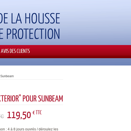
AVIS DES CLIENTS
r Sunbeam
XTÉRIOR" POUR SUNBEAM
119,50
€ TTC
TC
son : 4 à 8 jours ouvrés / déroulez les