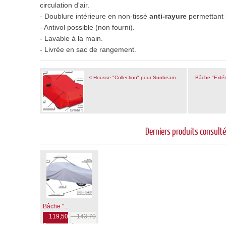
circulation d'air.
- Doublure intérieure en non-tissé
anti-rayure
permettant l
- Antivol possible (non fourni).
- Lavable à la main.
- Livrée en sac de rangement
.
< Housse "Collection" pour Sunbeam
Bâche "Extér
Derniers produits consult
Bâche "...
119,50
143,70
€
€